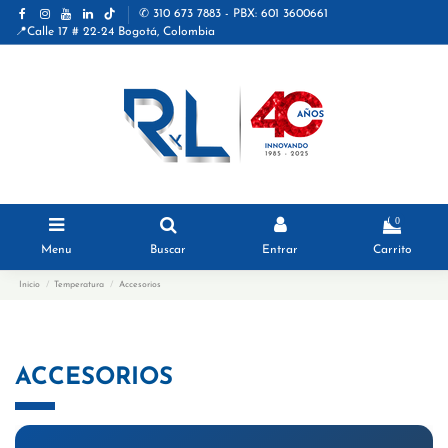
✆ 310 673 7883 - PBX: 601 3600661
📍Calle 17 # 22-24 Bogotá, Colombia
0
Menu
Buscar
Entrar
Carrito
Inicio
Temperatura
Accesorios
ACCESORIOS